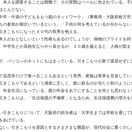
、本人を調査することは困難で、その実態はベールに包まれている。子
ほとんどない。
中卒・中退の子どもをもつ親のネットワーク」（事務局・大阪府枚方市
ちの参加が相次いでいるという。「子供が何を考えているか分からない
引きこもりになった４０代の長男を抱える。
本人がおとなしいという性格もあるのでしょうが、偽物のプライドを持
。中学生とか高校生ならやり直せるが、２０歳を越えると、人格が固ま
で、パソコンのネットにもはまっている。引きこもりが家で退屈せずに
て塩昆布だけで食べることもあるという長男。家族は将来を見放してい
引きこもりであるという感覚に乏しく、親に頼るのが当たり前のように
、年金生活になっている。親の年金をあてにすることを何とも思わなく
引きこもりは、「生活保護の予備軍」となるため、生活保護費の増大を
い引きこもりについて、大阪府の担当者は「大学生までは学校を通じて
をあげている。
ない。引きこもりを原因とするさまざまな難題が、現代社会に重くのし