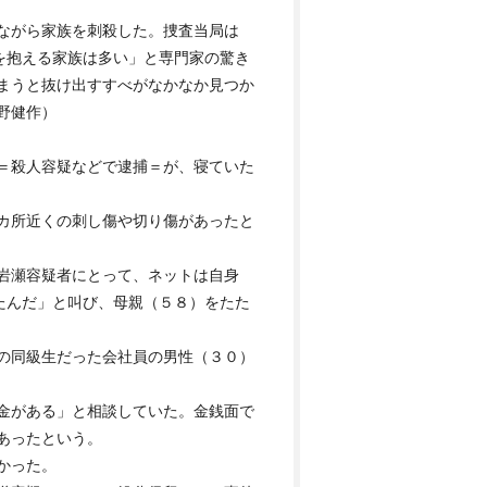
ながら家族を刺殺した。捜査当局は
を抱える家族は多い」と専門家の驚き
まうと抜け出すすべがなかなか見つか
野健作）
＝殺人容疑などで逮捕＝が、寝ていた
カ所近くの刺し傷や切り傷があったと
岩瀬容疑者にとって、ネットは自身
たんだ」と叫び、母親（５８）をたた
の同級生だった会社員の男性（３０）
金がある」と相談していた。金銭面で
あったという。
かった。