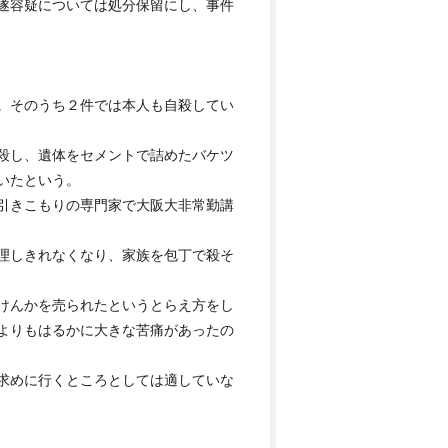
遂容疑については処分保留にし、事件
。そのうち２件では本人も自殺してい
殺し、遺体をセメントで詰めたバケツ
いたという。
引きこもりの専門家で大阪大非常勤講
理しきれなくなり、家族を包丁で殺そ
けんかを売られたというとらえ方をし
よりもはるかに大きな苦痛があったの
求めに行くところとしては適していな