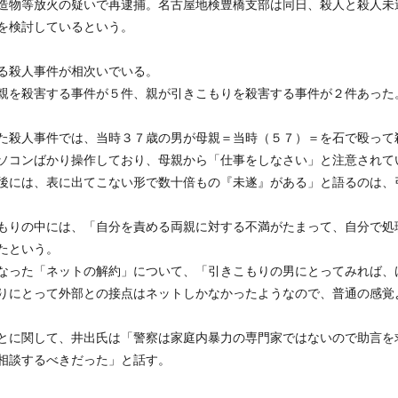
造物等放火の疑いで再逮捕。名古屋地検豊橋支部は同日、殺人と殺人未
を検討しているという。
る殺人事件が相次いでいる。
親を殺害する事件が５件、親が引きこもりを殺害する事件が２件あった
た殺人事件では、当時３７歳の男が母親＝当時（５７）＝を石で殴って
ソコンばかり操作しており、母親から「仕事をしなさい」と注意されて
後には、表に出てこない形で数十倍もの『未遂』がある」と語るのは、
もりの中には、「自分を責める両親に対する不満がたまって、自分で処
たという。
なった「ネットの解約」について、「引きこもりの男にとってみれば、
りにとって外部との接点はネットしかなかったようなので、普通の感覚
とに関して、井出氏は「警察は家庭内暴力の専門家ではないので助言を
相談するべきだった」と話す。
」