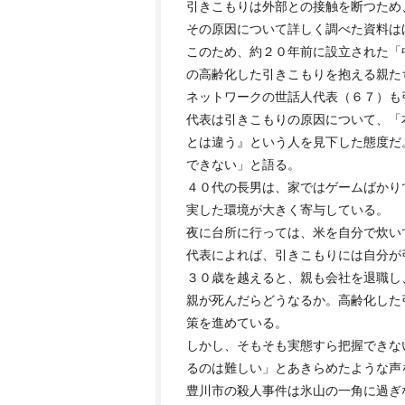
引きこもりは外部との接触を断つため
その原因について詳しく調べた資料は
このため、約２０年前に設立された「
の高齢化した引きこもりを抱える親た
ネットワークの世話人代表（６７）も
代表は引きこもりの原因について、「
とは違う』という人を見下した態度だ
できない」と語る。
４０代の長男は、家ではゲームばかり
実した環境が大きく寄与している。
夜に台所に行っては、米を自分で炊い
代表によれば、引きこもりには自分が
３０歳を越えると、親も会社を退職し
親が死んだらどうなるか。高齢化した
策を進めている。
しかし、そもそも実態すら把握できな
るのは難しい」とあきらめたような声
豊川市の殺人事件は氷山の一角に過ぎ