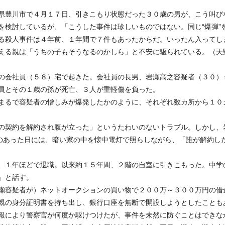
県豊川市で４月１７日、引きこもり状態だった３０歳の男が、こう叫び
を検討しているが、「こうした事件は珍しいものではない。同じ“爆弾”
る殺人事件は４年前、１年間で７件もあったからだ。いったん入ってし
える親は「うちの子もそうなるのかしら」と不安に駆られている。（天
の会社員（５８）宅で起きた。会社員の長男、岩瀬高之容疑者（３０）
員とその１歳の孫が死亡、３人が重軽傷を負った。
まるで容疑者の憎しみが爆発したかのように、それぞれ数カ所から１０
の契約を解約され腹が立った」というたわいのないトラブル。しかし、
件のあった日には、暗い家の中を懐中電灯で照らしながら、「誰が解約し
、１年ほどで退職。以来約１５年間、２階の自室に引きこもった。中学
」と話す。
瀬容疑者が）ネットオークションの買い物で２００万～３００万円の借
親の身分証明書を持ち出し、銀行口座を無断で開設しようとしたことも
報により警察官が何度か駆けつけたが、事件を未然に防ぐことはできな