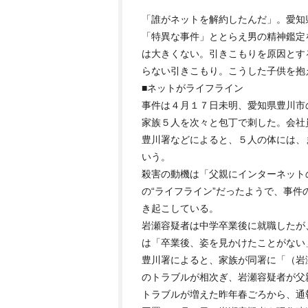
「誰がネットを解約したんだ」。愛知
「特異な事件」ととらえ男の精神鑑定
は大きくない。引きこもりを原因とす
らない引きこもり。こうした子供を抱
■ネットがライフライン
事件は４月１７日未明、愛知県豊川市
家族５人を次々と包丁で刺した。会社
豊川署などによると、５人の体には、
いう。
殺害の動機は「父親にインターネット
の“ライフライン”だったようで、事
き起こしている。
岩瀬容疑者は中学卒業後に就職したが
は「卒業後、姿を見かけたことがない
豊川署によると、家族が同署に「（岩
のトラブルが相次ぎ、岩瀬容疑者が父
トラブルが増えた昨年春ごろから、通