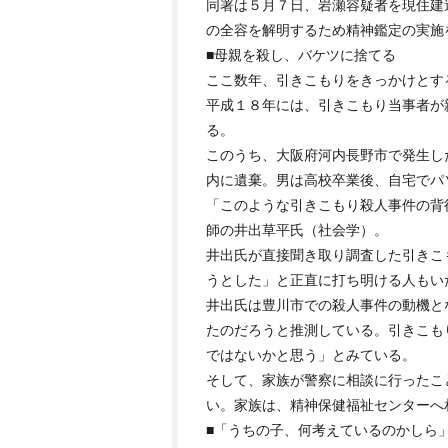
同署は５月７日、岩瀬容疑者を現住建
の全容を解明するため精神鑑定の実施
■母親を殺し、バケツに捨てる
ここ数年、引きこもりをきっかけとす
平成１８年には、引きこもり当事者が
る。
このうち、大阪府河内長野市で発生し
内に遺棄。男は高校卒業後、自宅でパ
「このような引きこもり殺人事件の背
師の井出草平氏（社会学）。
井出氏が直接聞き取り調査した引きこ
うとした」と正直に打ち明ける人もい
井出氏は豊川市での殺人事件の動機と
たのだろうと推測している。引きこも
ではないかと思う」とみている。
そして、家族が警察に相談に行ったこ
い。家族は、精神保健福祉センターへ
■「うちの子、何考えているのかしら